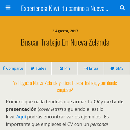
Experiencia Kiwi: tu camino a Nueva Zelanda
3 Agosto, 2017
Buscar Trabajo En Nueva Zelanda
Comparte
Tuitea
Pin
Envía
SMS
Ya llegué a Nueva Zelanda y quiero buscar trabajo, ¿por dónde
empiezo?
Primero que nada tendrás que armar tu
CV
y
carta de
presentación
(
cover letter
) siguiendo el estilo
kiwi.
Aquí
podrás encontrar varios ejemplos. Es
importante que empieces el CV con un
personal