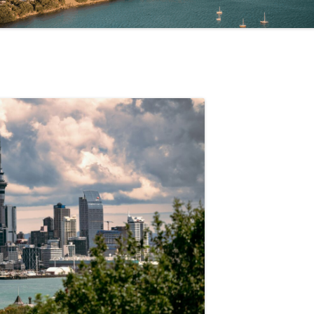
NGLÉS Y
EN MOUNT MAUNGANUI
EN WELLINGTON
EN QUEENSTOWN
EN CHRISTCHURCH
EN HAMILTON
EN NELSON