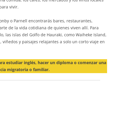
ara vivir.
nby o Parnell encontrarás bares, restaurantes,
rte de la vida cotidiana de quienes viven allí. Para
, las islas del Golfo de Hauraki, como Waiheke Island,
 viñedos y paisajes relajantes a solo un corto viaje en
ra estudiar inglés, hacer un diploma o comenzar una
cia migratoria o familiar.