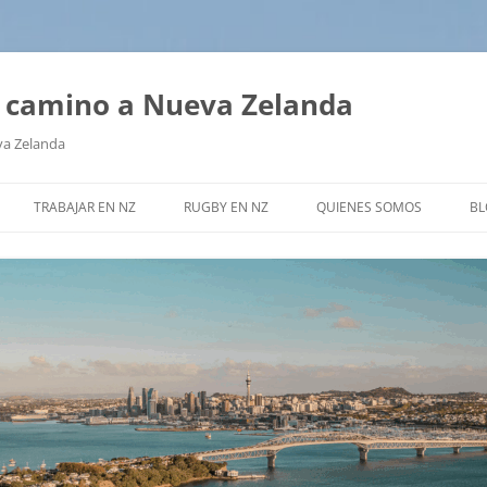
tu camino a Nueva Zelanda
va Zelanda
TRABAJAR EN NZ
RUGBY EN NZ
QUIENES SOMOS
BL
¿CÓMO HAGO?
RUGBY – PREGUNTAS FRECUENTES
NOS RECOMIENDAN
RADOS –
WORKING HOLIDAY VISA
ENTREVISTA A ALAN ARGUELLO
GUÍA GRATUITA
VISA DE ESTUDIANTE
SERVICIOS
OTRAS VISAS
?
EN AUCKLAND