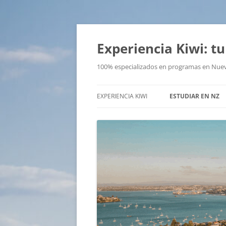
Saltar
al
contenido
Experiencia Kiwi: 
100% especializados en programas en Nue
EXPERIENCIA KIWI
ESTUDIAR EN NZ
ESTUDIAR INGLÉS
DIPLOMAS – POSG
MASTER
PROGRAMAS PARA
ADOLESCENTES
NZCEL 5
¿DÓNDE ESTUDIAR