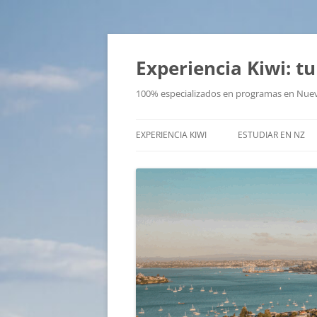
Saltar
al
contenido
Experiencia Kiwi: 
100% especializados en programas en Nue
EXPERIENCIA KIWI
ESTUDIAR EN NZ
ESTUDIAR INGLÉS
DIPLOMAS – POSG
MASTER
PROGRAMAS PARA
ADOLESCENTES
NZCEL 5
¿DÓNDE ESTUDIAR