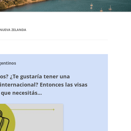
NGLÉS Y
EN MOUNT MAUNGANUI
EN WELLINGTON
NUEVA ZELANDA
EN QUEENSTOWN
EN CHRISTCHURCH
EN HAMILTON
gentinos
EN NELSON
ños? ¿Te gustaría tener una
internacional? Entonces las visas
 que necesitás…