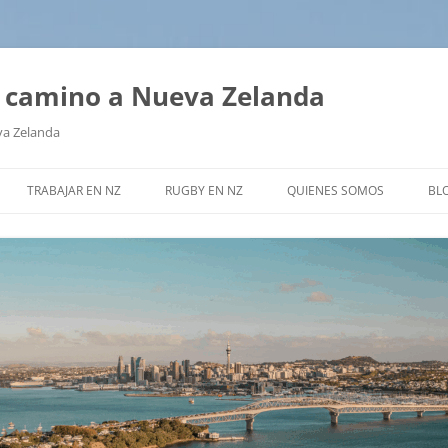
tu camino a Nueva Zelanda
va Zelanda
TRABAJAR EN NZ
RUGBY EN NZ
QUIENES SOMOS
BL
¿CÓMO HAGO?
RUGBY – PREGUNTAS FRECUENTES
NOS RECOMIENDAN
RADOS –
WORKING HOLIDAY VISA
ENTREVISTA A ALAN ARGUELLO
GUÍA GRATUITA
VISA DE ESTUDIANTE
SERVICIOS
OTRAS VISAS
?
EN AUCKLAND