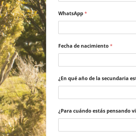
WhatsApp
*
Fecha de nacimiento
*
¿En qué año de la secundaria e
a
¿Para cuándo estás pensando v
p
e
l
l
i