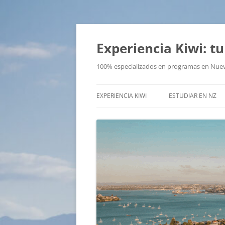
Saltar
al
contenido
Experiencia Kiwi: 
100% especializados en programas en Nue
EXPERIENCIA KIWI
ESTUDIAR EN NZ
ESTUDIAR INGLÉS
DIPLOMAS – POSG
MASTER
PROGRAMAS PARA
ADOLESCENTES
NZCEL 5
¿DÓNDE ESTUDIAR