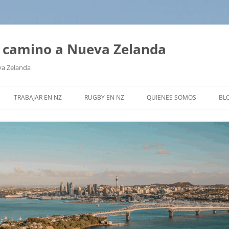
tu camino a Nueva Zelanda
va Zelanda
TRABAJAR EN NZ
RUGBY EN NZ
QUIENES SOMOS
BL
¿CÓMO HAGO?
RUGBY – PREGUNTAS FRECUENTES
NOS RECOMIENDAN
RADOS –
WORKING HOLIDAY VISA
ENTREVISTA A ALAN ARGUELLO
GUÍA GRATUITA
VISA DE ESTUDIANTE
SERVICIOS
OTRAS VISAS
?
EN AUCKLAND