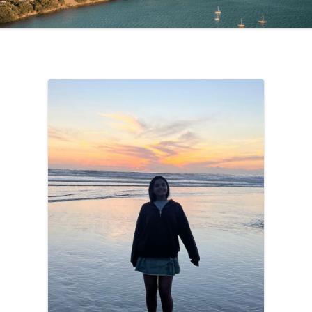
NGLÉS Y
EN MOUNT MAUNGANUI
EN WELLINGTON
EN QUEENSTOWN
EN CHRISTCHURCH
EN HAMILTON
EN NELSON